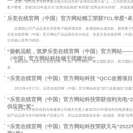
近期，我司在天马和华星光电分别召开的“全球供应商大会”上，公司的背光
客户赞誉，荣获2023年度天马“优秀供应商奖”和华星“优秀合作伙伴奖”，并颁发奖杯
乐竞在线官网（中国）官方网站精工荣获TCL华星“卓
近期因公司产品品质在华星客户端表现优异，各项指标达成目标，获得客户赞
乐竞在线官网（中国）官方网站产品品质的充分肯定，也是乐竞在线官网（中国
公司核心竞争力的结...
“扬帆远航，筑梦乐竞在线官网（中国）官方网站—
（中国）官方网站科技储干团建活动”
扬帆起航、筑梦乐竞在线官网（中国）官方网站，树立团队意识，助力团队凝
名...
“乐竞在线官网（中国）官方网站科技 “QCC改善项目
2023年4月27日，乐竞在线官网（中国）官方网站科技“QCC改善项目”结案
“乐竞在线官网（中国）官方网站科技荣获信利光电“2
供应商”奖”
2023年3月初应信利光电邀请公司相关负责人参加2022年度信利光电质
技产品品质与交付获得客户高度认可，并以品质绩效排名第一的成绩，荣获“优秀供应
“乐竞在线官网（中国）官方网站科技荣获天马“202