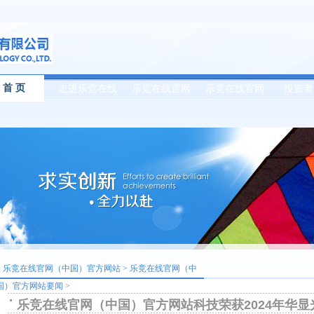
首 页
走进乐竞在线
乐竞在线官网
乐竞在线官网
投资者
官网（中国）
（中国）官方
（中国）官方
官方网站
网站
网站
>
乐竞在线官网（中国）官方网站
>
乐竞在线官网（中
国）官方网站要闻
>
乐竞在线官网（中国）官方网站科技荣获2024年华显