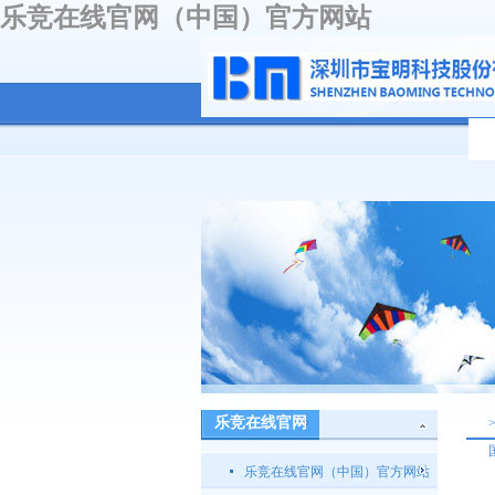
乐竞在线官网（中国）官方网站
乐竞在线官网
（中国）官方网
乐竞在线官网（中国）官方网站
站要闻