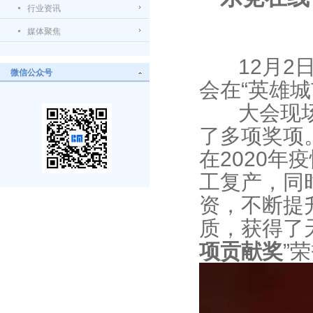
要闻
行业资讯
媒体聚焦
12月2日，
微信公众号
会在“英雄城
大会现场，
了多项奖项
在2020
工复产，同
资，不断提
质，获得了
项贡献奖
”