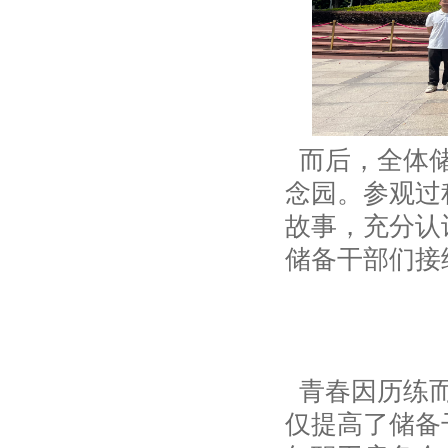
而后，全体储
念园。参观过
故事，充分认
储备干部们接
青春因历练而
仅提高了储备