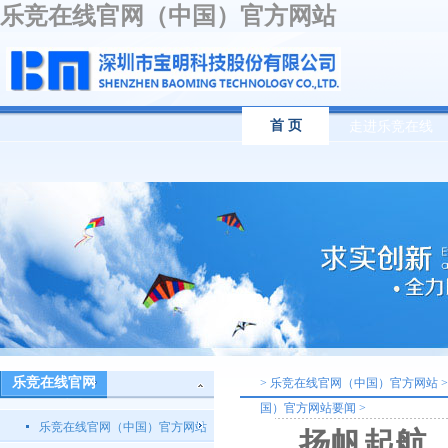
乐竞在线官网（中国）官方网站
首 页
走进乐竞在线
官网（中国）
官方网站
乐竞在线官网
>
乐竞在线官网（中国）官方网站
（中国）官方网
国）官方网站要闻
>
乐竞在线官网（中国）官方网站
站要闻
扬帆起航