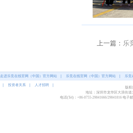
上一篇：
乐
走进乐竞在线官网（中国）官方网站
|
乐竞在线官网（中国）官方网站
|
乐竞
|
投资者关系
|
人才招聘
|
版权所有
地址：深圳市龙华区大浪街道北站
电话(Tel)：+86-0755-29841666/29841816 电子邮