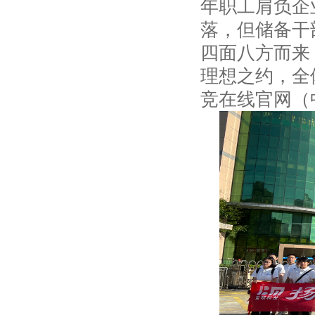
年职工肩负企
落，但储备干
四面八方而来
理想之约，全
竞在线官网（