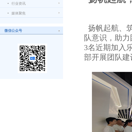
要闻
行业资讯
媒体聚焦
扬帆起航、筑
微信公众号
队意识，助力
3名近期加入
部开展团队建