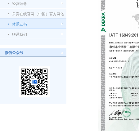
经营理念
乐竞在线官网（中国）官方网站
荣誉
体系证书
联系我们
微信公众号