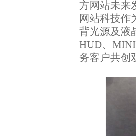
方网站未来
网站科技作
背光源及液
HUD、MI
务客户共创