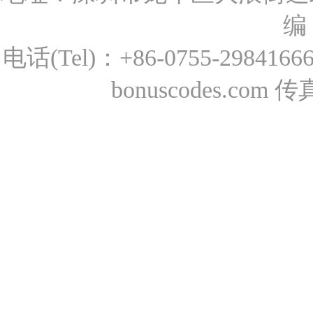
编：
电话(Tel)：+86-0755-298416
bonuscodes.com 传真