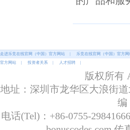
的产品和服
走进乐竞在线官网（中国）官方网站
|
乐竞在线官网（中国）官方网
官方网站
|
投资者关系
|
人才招聘
|
版权所有 All 
地址：深圳市龙华区大浪街道北
编：
电话(Tel)：+86-0755-298416
bonuscodes.com 传真