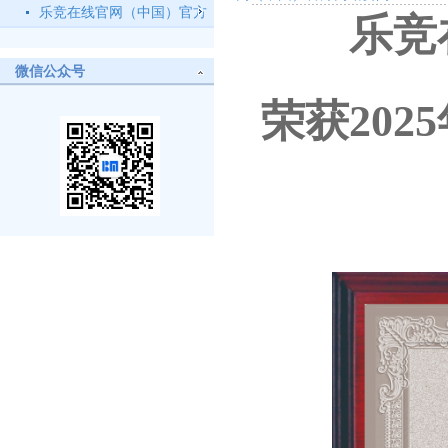
乐竞在线官网（中国）官方
站要闻
乐竞
网站要闻
微信公众号
荣获20