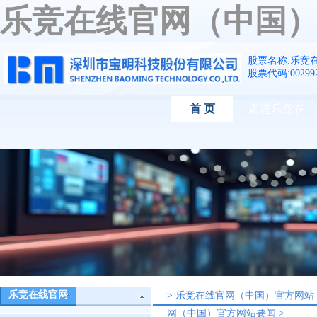
乐竞在线官网（中国
股票名称:乐竞
股票代码:00299
首 页
走进乐竞在
线官网（中
国）官方网
站
乐竞在线官网
>
乐竞在线官网（中国）官方网站
（中国）官方网
网（中国）官方网站要闻
>