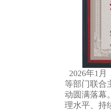
2026年
等部门联合
动圆满落幕
理水平、持