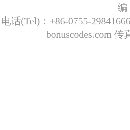
编：
电话(Tel)：+86-0755-298416
bonuscodes.com 传真