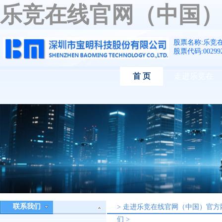
乐竞在线官网（中国
股票名称:乐竞
股票代码:00299
首 页
走进乐竞在
线官网（中
国）官方网
站
联系我们
>
走进乐竞在线官网（中国）官方
们
>