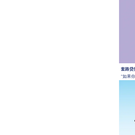
套路贷
“如果你