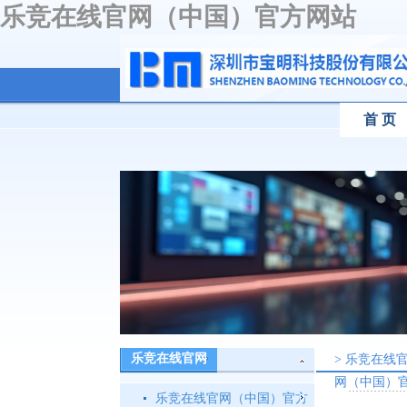
乐竞在线官网（中国）官方网站
首 页
乐竞在线官网
>
乐竞在线
（中国）官方网
网（中国）
乐竞在线官网（中国）官方
站要闻