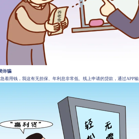
类诈骗
急着用钱，我这有无担保、年利息非常低、线上申请的贷款，通过APP输