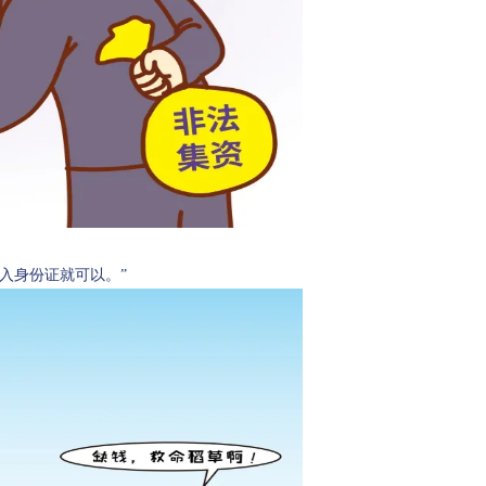
入身份证就可以。”