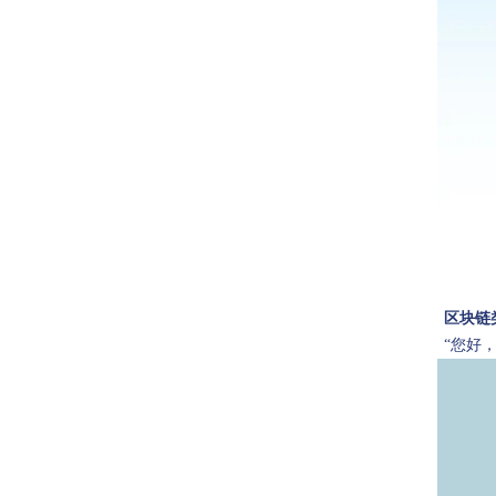
区块链
“您好，