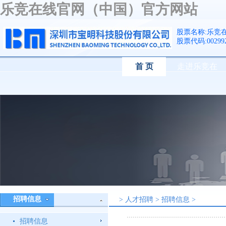
乐竞在线官网（中国）官方网站
股票名称:乐竞
股票代码:00299
首 页
走进乐竞在
线官网（中
国）官方网
站
招聘信息
>
人才招聘
>
招聘信息
>
招聘信息