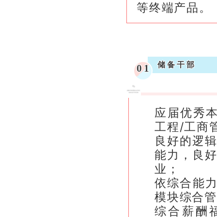
等终端产品。
储备干部
01
应届优秀本
工程/工商
良好的逻
能力，良
业；
依综合能力
模块综合管
综合薪酬