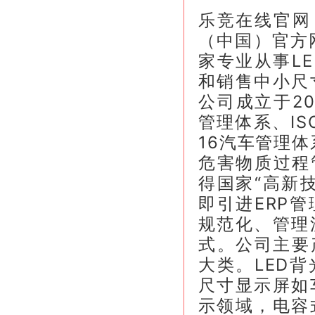
乐竞在线官网
（中国）官方网
家专业从事L
和销售中小尺
公司成立于200
管理体系、ISO
16汽车管理体
危害物质过程
得国家“高新
即引进ERP
规范化、管理
式。公司主要
大类。LED
尺寸显示屏如
示领域，电容